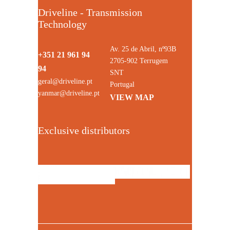
Driveline - Transmission
Technology
Av. 25 de Abril, nº93B
+351 21 961 94
2705-902 Terrugem
94
SNT
geral@driveline.pt
Portugal
yanmar@driveline.pt
VIEW MAP
Exclusive distributors