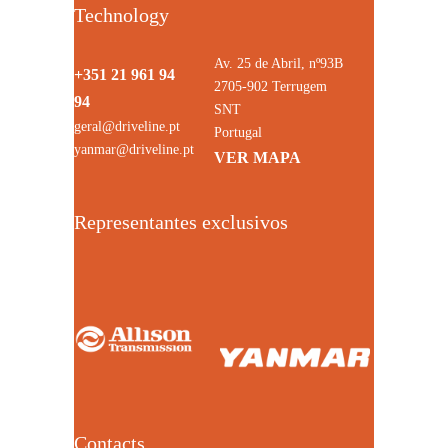
Technology
Av. 25 de Abril, nº93B
+351 21 961 94
2705-902 Terrugem
94
SNT
geral@driveline.pt
Portugal
yanmar@driveline.pt
VER MAPA
Representantes exclusivos
Contacts