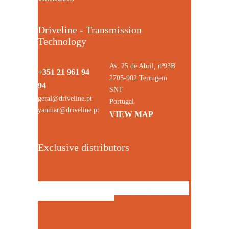
Driveline - Transmission
Technology
Av. 25 de Abril, nº93B
+351 21 961 94
2705-902 Terrugem
94
SNT
geral@driveline.pt
Portugal
yanmar@driveline.pt
VIEW MAP
Exclusive distributors