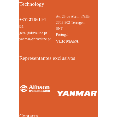
Technology
Av. 25 de Abril, nº93B
+351 21 961 94
2705-902 Terrugem
94
SNT
geral@driveline.pt
Portugal
yanmar@driveline.pt
VER MAPA
Representantes exclusivos
Contacts