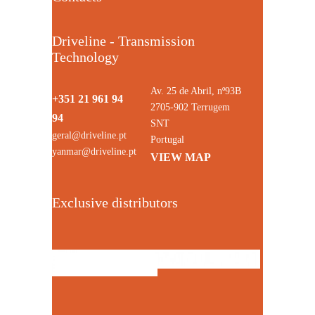
Driveline - Transmission
Technology
Av. 25 de Abril, nº93B
+351 21 961 94
2705-902 Terrugem
94
SNT
geral@driveline.pt
Portugal
yanmar@driveline.pt
VIEW MAP
Exclusive distributors