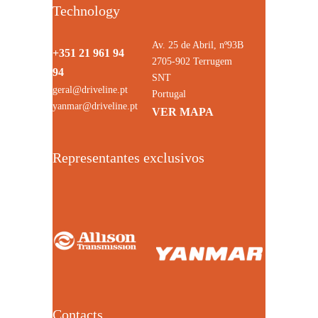
Technology
Av. 25 de Abril, nº93B
+351 21 961 94
2705-902 Terrugem
94
SNT
geral@driveline.pt
Portugal
yanmar@driveline.pt
VER MAPA
Representantes exclusivos
Contacts