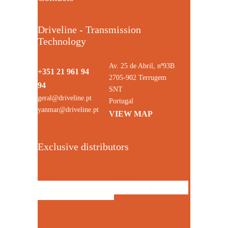
Driveline - Transmission
Technology
Av. 25 de Abril, nº93B
+351 21 961 94
2705-902 Terrugem
94
SNT
geral@driveline.pt
Portugal
yanmar@driveline.pt
VIEW MAP
Exclusive distributors