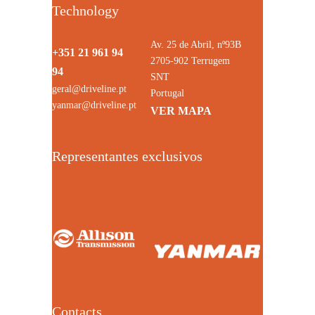
Technology
Av. 25 de Abril, nº93B
+351 21 961 94
2705-902 Terrugem
94
SNT
geral@driveline.pt
Portugal
yanmar@driveline.pt
VER MAPA
Representantes exclusivos
Contacts