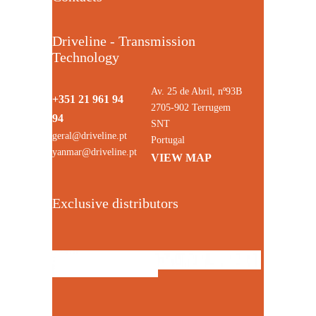
Driveline - Transmission
Technology
Av. 25 de Abril, nº93B
+351 21 961 94
2705-902 Terrugem
94
SNT
geral@driveline.pt
Portugal
yanmar@driveline.pt
VIEW MAP
Exclusive distributors