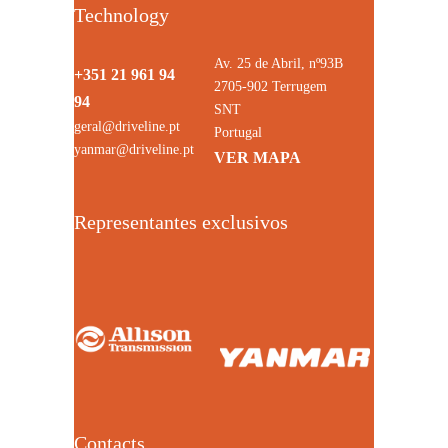
Technology
Av. 25 de Abril, nº93B
+351 21 961 94
2705-902 Terrugem
94
SNT
geral@driveline.pt
Portugal
yanmar@driveline.pt
VER MAPA
Representantes exclusivos
Contacts