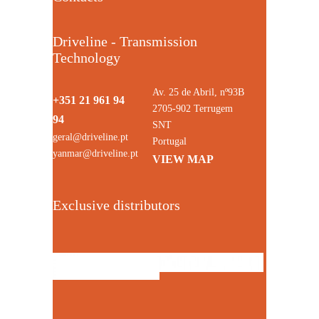
Driveline - Transmission
Technology
Av. 25 de Abril, nº93B
+351 21 961 94
2705-902 Terrugem
94
SNT
geral@driveline.pt
Portugal
yanmar@driveline.pt
VIEW MAP
Exclusive distributors