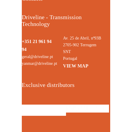
Driveline - Transmission
Technology
Av. 25 de Abril, nº93B
+351 21 961 94
2705-902 Terrugem
94
SNT
geral@driveline.pt
Portugal
yanmar@driveline.pt
VIEW MAP
Exclusive distributors