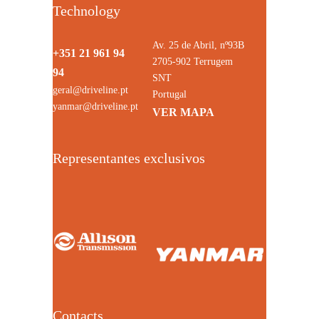
Technology
Av. 25 de Abril, nº93B
+351 21 961 94
2705-902 Terrugem
94
SNT
geral@driveline.pt
Portugal
yanmar@driveline.pt
VER MAPA
Representantes exclusivos
Contacts