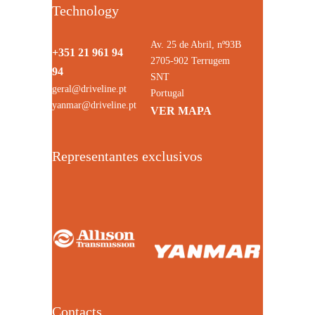
Technology
Av. 25 de Abril, nº93B
+351 21 961 94
2705-902 Terrugem
94
SNT
geral@driveline.pt
Portugal
yanmar@driveline.pt
VER MAPA
Representantes exclusivos
Contacts