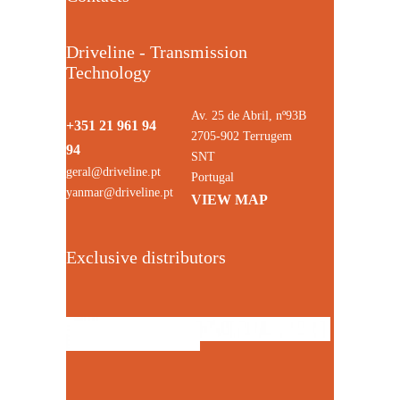
Driveline - Transmission
Technology
Av. 25 de Abril, nº93B
+351 21 961 94
2705-902 Terrugem
94
SNT
geral@driveline.pt
Portugal
yanmar@driveline.pt
VIEW MAP
Exclusive distributors