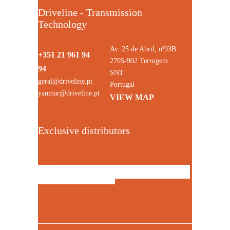
Driveline - Transmission
Technology
Av. 25 de Abril, nº93B
+351 21 961 94
2705-902 Terrugem
94
SNT
geral@driveline.pt
Portugal
yanmar@driveline.pt
VIEW MAP
Exclusive distributors