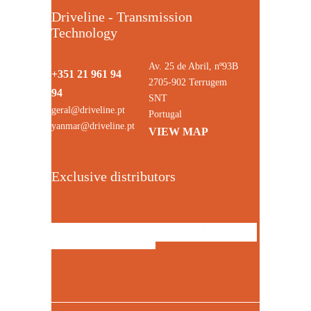
Driveline - Transmission
Technology
Av. 25 de Abril, nº93B
+351 21 961 94
2705-902 Terrugem
94
SNT
geral@driveline.pt
Portugal
yanmar@driveline.pt
VIEW MAP
Exclusive distributors