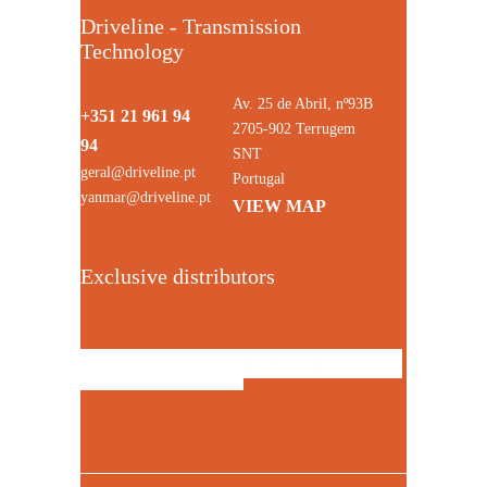
Driveline - Transmission
Technology
Av. 25 de Abril, nº93B
+351 21 961 94
2705-902 Terrugem
94
SNT
geral@driveline.pt
Portugal
yanmar@driveline.pt
VIEW MAP
Exclusive distributors