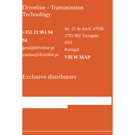
Driveline - Transmission
Technology
Av. 25 de Abril, nº93B
+351 21 961 94
2705-902 Terrugem
94
SNT
geral@driveline.pt
Portugal
yanmar@driveline.pt
VIEW MAP
Exclusive distributors