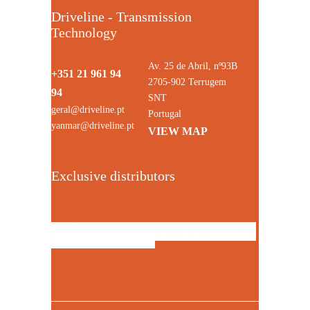
Driveline - Transmission
Technology
Av. 25 de Abril, nº93B
+351 21 961 94
2705-902 Terrugem
94
SNT
geral@driveline.pt
Portugal
yanmar@driveline.pt
VIEW MAP
Exclusive distributors