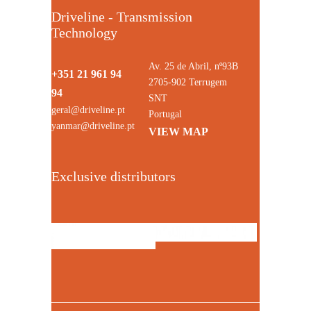
Driveline - Transmission
Technology
Av. 25 de Abril, nº93B
+351 21 961 94
2705-902 Terrugem
94
SNT
geral@driveline.pt
Portugal
yanmar@driveline.pt
VIEW MAP
Exclusive distributors