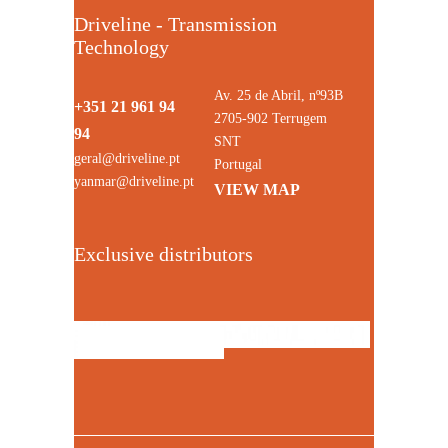
Driveline - Transmission
Technology
Av. 25 de Abril, nº93B
+351 21 961 94
2705-902 Terrugem
94
SNT
geral@driveline.pt
Portugal
yanmar@driveline.pt
VIEW MAP
Exclusive distributors