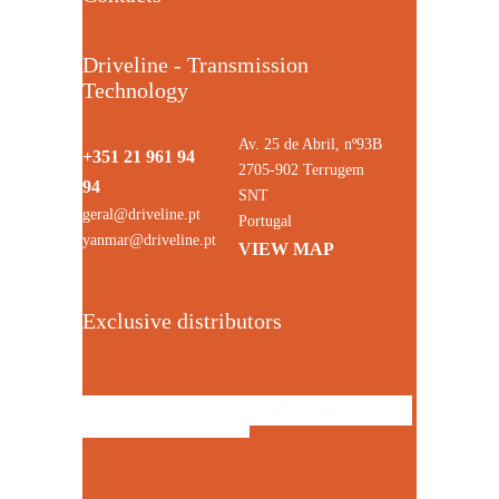
Driveline - Transmission
Technology
Av. 25 de Abril, nº93B
+351 21 961 94
2705-902 Terrugem
94
SNT
geral@driveline.pt
Portugal
yanmar@driveline.pt
VIEW MAP
Exclusive distributors