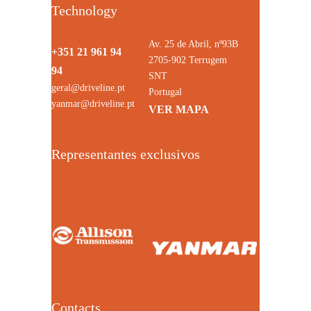
Technology
Av. 25 de Abril, nº93B
+351 21 961 94
2705-902 Terrugem
94
SNT
geral@driveline.pt
Portugal
yanmar@driveline.pt
VER MAPA
Representantes exclusivos
Contacts