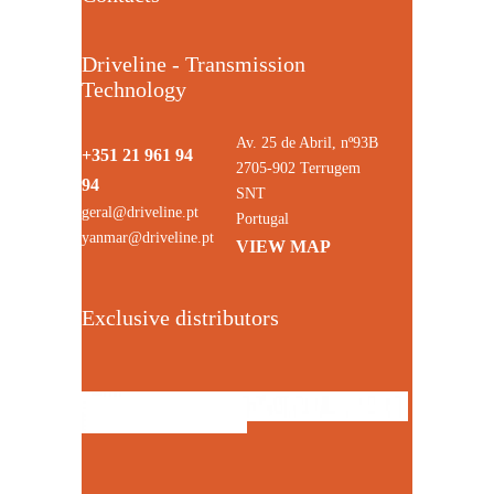
Driveline - Transmission
Technology
Av. 25 de Abril, nº93B
+351 21 961 94
2705-902 Terrugem
94
SNT
geral@driveline.pt
Portugal
yanmar@driveline.pt
VIEW MAP
Exclusive distributors