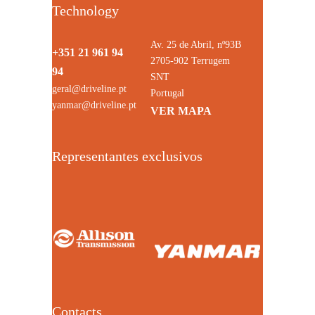
Technology
Av. 25 de Abril, nº93B
+351 21 961 94
2705-902 Terrugem
94
SNT
geral@driveline.pt
Portugal
yanmar@driveline.pt
VER MAPA
Representantes exclusivos
Contacts