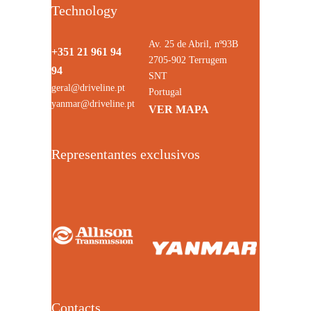
Technology
Av. 25 de Abril, nº93B
+351 21 961 94
2705-902 Terrugem
94
SNT
geral@driveline.pt
Portugal
yanmar@driveline.pt
VER MAPA
Representantes exclusivos
Contacts