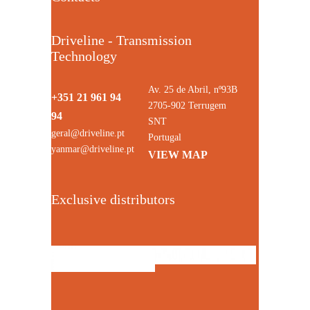
Driveline - Transmission
Technology
Av. 25 de Abril, nº93B
+351 21 961 94
2705-902 Terrugem
94
SNT
geral@driveline.pt
Portugal
yanmar@driveline.pt
VIEW MAP
Exclusive distributors