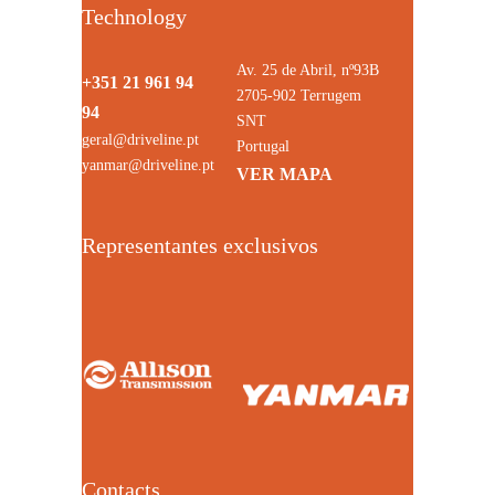
Technology
Av. 25 de Abril, nº93B
+351 21 961 94
2705-902 Terrugem
94
SNT
geral@driveline.pt
Portugal
yanmar@driveline.pt
VER MAPA
Representantes exclusivos
Contacts