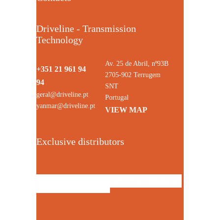
Driveline - Transmission
Technology
Av. 25 de Abril, nº93B
+351 21 961 94
2705-902 Terrugem
94
SNT
geral@driveline.pt
Portugal
yanmar@driveline.pt
VIEW MAP
Exclusive distributors