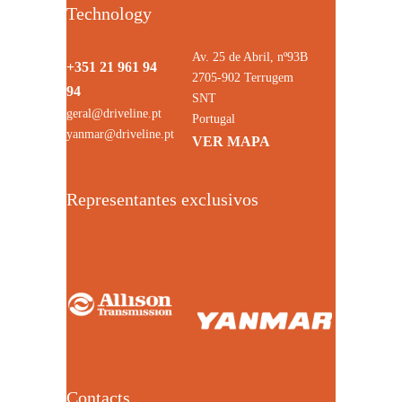
Technology
Av. 25 de Abril, nº93B
+351 21 961 94
2705-902 Terrugem
94
SNT
geral@driveline.pt
Portugal
yanmar@driveline.pt
VER MAPA
Representantes exclusivos
Contacts