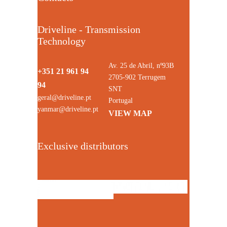
Driveline - Transmission
Technology
Av. 25 de Abril, nº93B
+351 21 961 94
2705-902 Terrugem
94
SNT
geral@driveline.pt
Portugal
yanmar@driveline.pt
VIEW MAP
Exclusive distributors