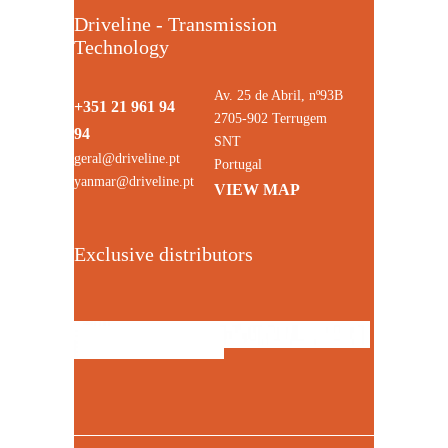
Driveline - Transmission
Technology
Av. 25 de Abril, nº93B
+351 21 961 94
2705-902 Terrugem
94
SNT
geral@driveline.pt
Portugal
yanmar@driveline.pt
VIEW MAP
Exclusive distributors