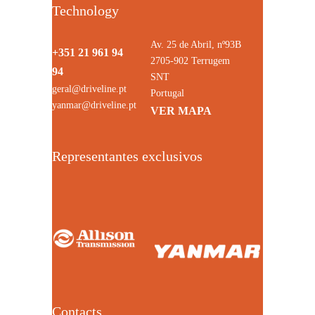
Technology
Av. 25 de Abril, nº93B
+351 21 961 94
2705-902 Terrugem
94
SNT
geral@driveline.pt
Portugal
yanmar@driveline.pt
VER MAPA
Representantes exclusivos
Contacts