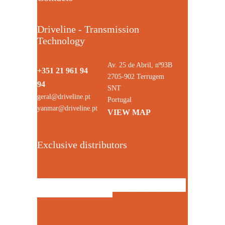
Driveline - Transmission
Technology
Av. 25 de Abril, nº93B
+351 21 961 94
2705-902 Terrugem
94
SNT
geral@driveline.pt
Portugal
yanmar@driveline.pt
VIEW MAP
Exclusive distributors