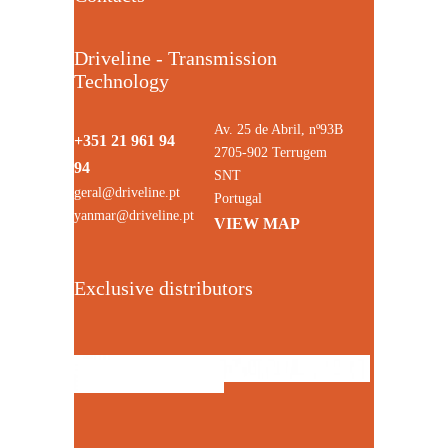
Driveline - Transmission
Technology
Av. 25 de Abril, nº93B
+351 21 961 94
2705-902 Terrugem
94
SNT
geral@driveline.pt
Portugal
yanmar@driveline.pt
VIEW MAP
Exclusive distributors