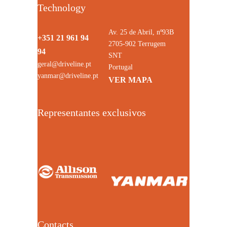
Technology
Av. 25 de Abril, nº93B
+351 21 961 94
2705-902 Terrugem
94
SNT
geral@driveline.pt
Portugal
yanmar@driveline.pt
VER MAPA
Representantes exclusivos
Contacts