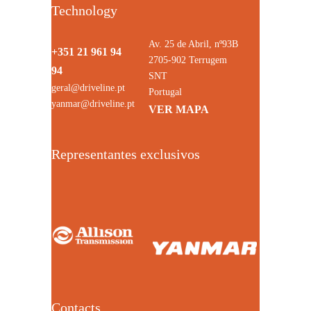
Technology
Av. 25 de Abril, nº93B
+351 21 961 94
2705-902 Terrugem
94
SNT
geral@driveline.pt
Portugal
yanmar@driveline.pt
VER MAPA
Representantes exclusivos
Contacts