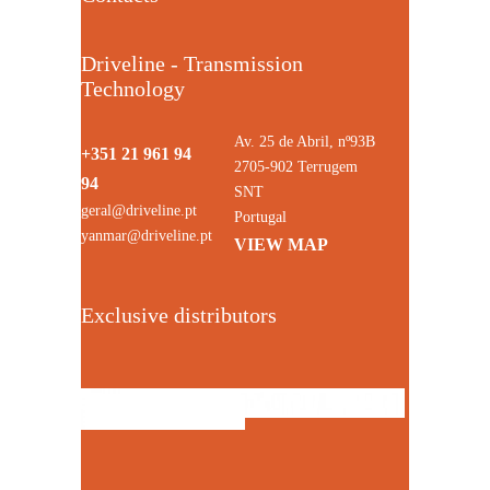
Driveline - Transmission
Technology
Av. 25 de Abril, nº93B
+351 21 961 94
2705-902 Terrugem
94
SNT
geral@driveline.pt
Portugal
yanmar@driveline.pt
VIEW MAP
Exclusive distributors