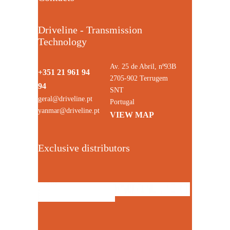
Driveline - Transmission
Technology
Av. 25 de Abril, nº93B
+351 21 961 94
2705-902 Terrugem
94
SNT
geral@driveline.pt
Portugal
yanmar@driveline.pt
VIEW MAP
Exclusive distributors