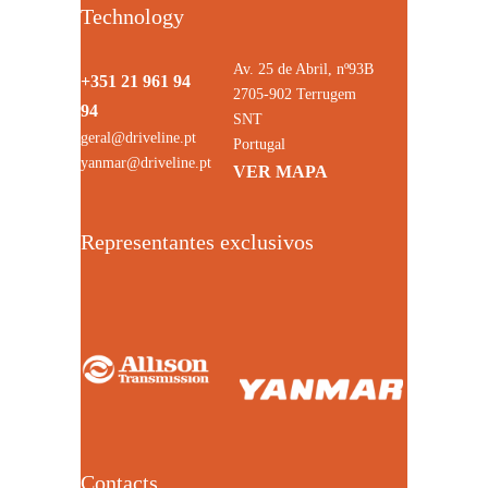
Technology
Av. 25 de Abril, nº93B
+351 21 961 94
2705-902 Terrugem
94
SNT
geral@driveline.pt
Portugal
yanmar@driveline.pt
VER MAPA
Representantes exclusivos
Contacts