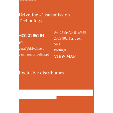
Driveline - Transmission
Technology
Av. 25 de Abril, nº93B
+351 21 961 94
2705-902 Terrugem
94
SNT
geral@driveline.pt
Portugal
yanmar@driveline.pt
VIEW MAP
Exclusive distributors