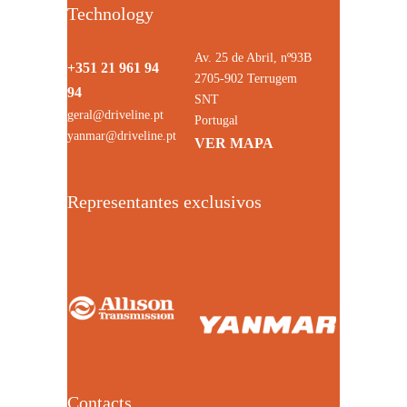
Technology
Av. 25 de Abril, nº93B
+351 21 961 94
2705-902 Terrugem
94
SNT
geral@driveline.pt
Portugal
yanmar@driveline.pt
VER MAPA
Representantes exclusivos
Contacts