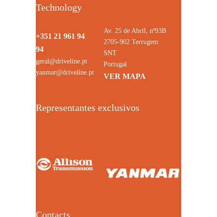
Technology
Av. 25 de Abril, nº93B
+351 21 961 94
2705-902 Terrugem
94
SNT
geral@driveline.pt
Portugal
yanmar@driveline.pt
VER MAPA
Representantes exclusivos
Contacts