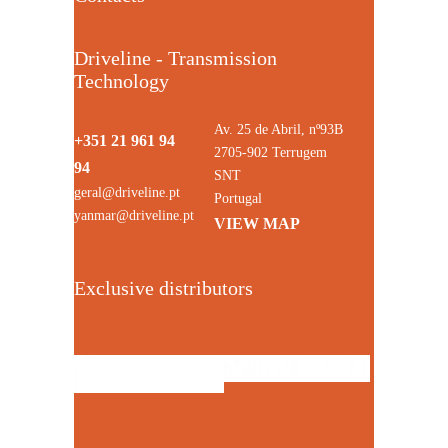
Driveline - Transmission
Technology
Av. 25 de Abril, nº93B
+351 21 961 94
2705-902 Terrugem
94
SNT
geral@driveline.pt
Portugal
yanmar@driveline.pt
VIEW MAP
Exclusive distributors