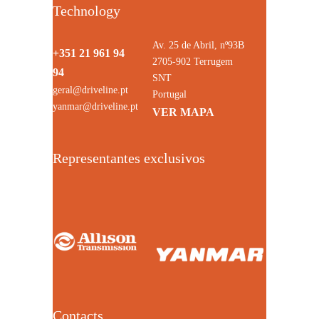
Technology
Av. 25 de Abril, nº93B
+351 21 961 94
2705-902 Terrugem
94
SNT
geral@driveline.pt
Portugal
yanmar@driveline.pt
VER MAPA
Representantes exclusivos
Contacts