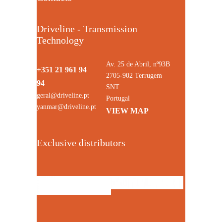
Driveline - Transmission
Technology
Av. 25 de Abril, nº93B
+351 21 961 94
2705-902 Terrugem
94
SNT
geral@driveline.pt
Portugal
yanmar@driveline.pt
VIEW MAP
Exclusive distributors