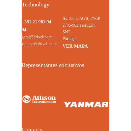
Technology
Av. 25 de Abril, nº93B
+351 21 961 94
2705-902 Terrugem
94
SNT
geral@driveline.pt
Portugal
yanmar@driveline.pt
VER MAPA
Representantes exclusivos
Contacts