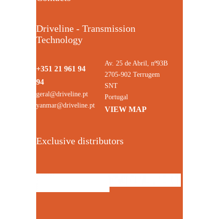
Driveline - Transmission
Technology
Av. 25 de Abril, nº93B
+351 21 961 94
2705-902 Terrugem
94
SNT
geral@driveline.pt
Portugal
yanmar@driveline.pt
VIEW MAP
Exclusive distributors