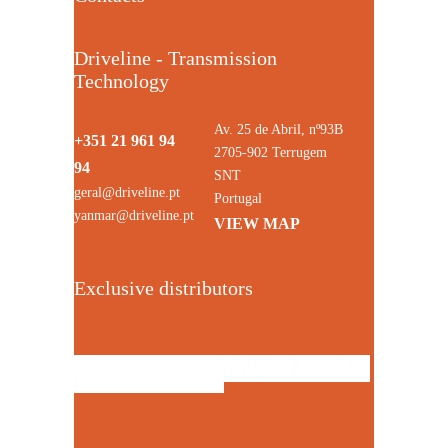
Driveline - Transmission
Technology
Av. 25 de Abril, nº93B
+351 21 961 94
2705-902 Terrugem
94
SNT
geral@driveline.pt
Portugal
yanmar@driveline.pt
VIEW MAP
Exclusive distributors