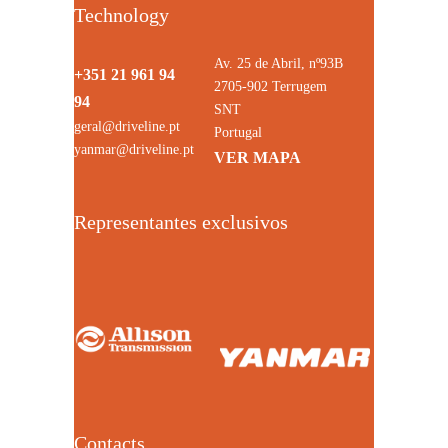
Technology
Av. 25 de Abril, nº93B
+351 21 961 94
2705-902 Terrugem
94
SNT
geral@driveline.pt
Portugal
yanmar@driveline.pt
VER MAPA
Representantes exclusivos
Contacts