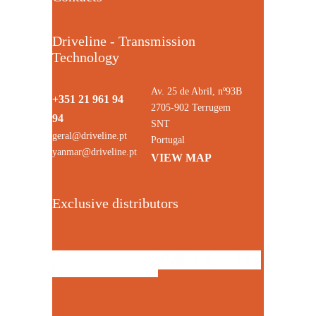
Driveline - Transmission
Technology
Av. 25 de Abril, nº93B
+351 21 961 94
2705-902 Terrugem
94
SNT
geral@driveline.pt
Portugal
yanmar@driveline.pt
VIEW MAP
Exclusive distributors