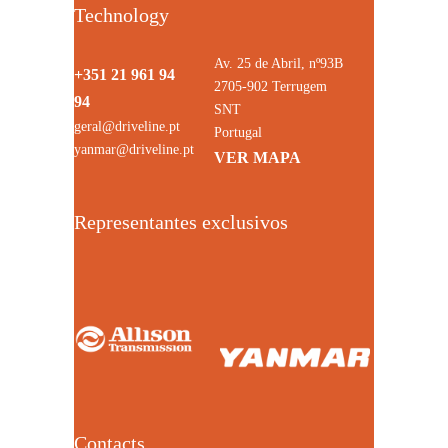
Technology
Av. 25 de Abril, nº93B
+351 21 961 94
2705-902 Terrugem
94
SNT
geral@driveline.pt
Portugal
yanmar@driveline.pt
VER MAPA
Representantes exclusivos
Contacts