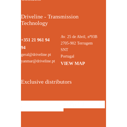
Driveline - Transmission
Technology
Av. 25 de Abril, nº93B
+351 21 961 94
2705-902 Terrugem
94
SNT
geral@driveline.pt
Portugal
yanmar@driveline.pt
VIEW MAP
Exclusive distributors