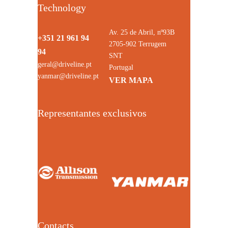
Technology
Av. 25 de Abril, nº93B
+351 21 961 94
2705-902 Terrugem
94
SNT
geral@driveline.pt
Portugal
yanmar@driveline.pt
VER MAPA
Representantes exclusivos
Contacts