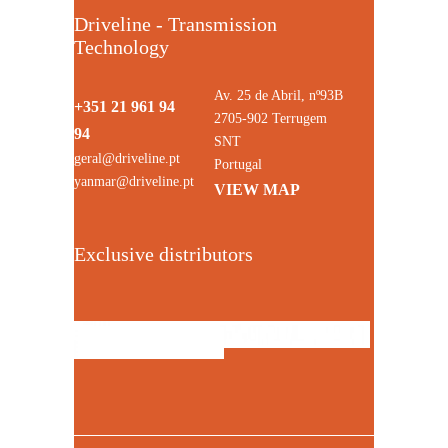
Driveline - Transmission
Technology
Av. 25 de Abril, nº93B
+351 21 961 94
2705-902 Terrugem
94
SNT
geral@driveline.pt
Portugal
yanmar@driveline.pt
VIEW MAP
Exclusive distributors