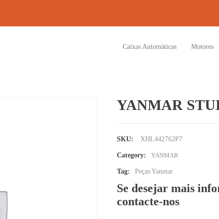
Caixas Automáticas
Motores
YANMAR STU
SKU:
XHL442762P7
Category:
YANMAR
Tag:
Peças Yanmar
Se desejar mais inf
contacte-nos