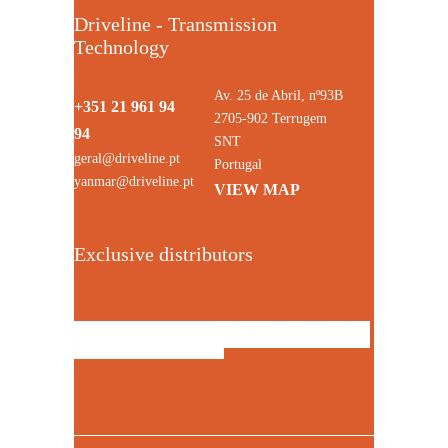
Driveline - Transmission
Technology
Av. 25 de Abril, nº93B
+351 21 961 94
2705-902 Terrugem
94
SNT
geral@driveline.pt
Portugal
yanmar@driveline.pt
VIEW MAP
Exclusive distributors