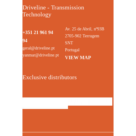
Driveline - Transmission
Technology
Av. 25 de Abril, nº93B
+351 21 961 94
2705-902 Terrugem
94
SNT
geral@driveline.pt
Portugal
yanmar@driveline.pt
VIEW MAP
Exclusive distributors