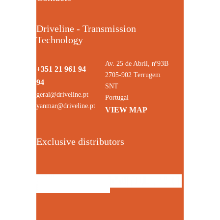
Driveline - Transmission
Technology
Av. 25 de Abril, nº93B
+351 21 961 94
2705-902 Terrugem
94
SNT
geral@driveline.pt
Portugal
yanmar@driveline.pt
VIEW MAP
Exclusive distributors