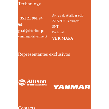
Technology
Av. 25 de Abril, nº93B
+351 21 961 94
2705-902 Terrugem
94
SNT
geral@driveline.pt
Portugal
yanmar@driveline.pt
VER MAPA
Representantes exclusivos
Contacts