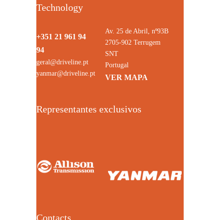
Technology
Av. 25 de Abril, nº93B
+351 21 961 94
2705-902 Terrugem
94
SNT
geral@driveline.pt
Portugal
yanmar@driveline.pt
VER MAPA
Representantes exclusivos
Contacts