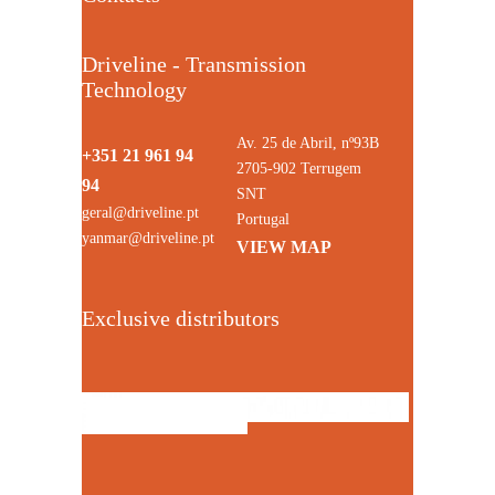
Driveline - Transmission
Technology
Av. 25 de Abril, nº93B
+351 21 961 94
2705-902 Terrugem
94
SNT
geral@driveline.pt
Portugal
yanmar@driveline.pt
VIEW MAP
Exclusive distributors