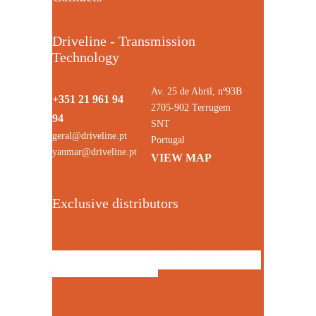
Driveline - Transmission
Technology
Av. 25 de Abril, nº93B
+351 21 961 94
2705-902 Terrugem
94
SNT
geral@driveline.pt
Portugal
yanmar@driveline.pt
VIEW MAP
Exclusive distributors