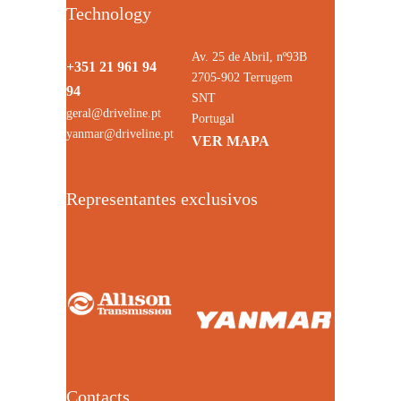
Technology
Av. 25 de Abril, nº93B
+351 21 961 94
2705-902 Terrugem
94
SNT
geral@driveline.pt
Portugal
yanmar@driveline.pt
VER MAPA
Representantes exclusivos
Contacts