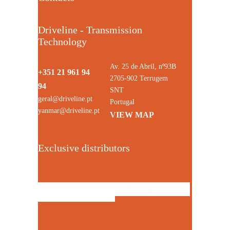
Driveline - Transmission
Technology
Av. 25 de Abril, nº93B
+351 21 961 94
2705-902 Terrugem
94
SNT
geral@driveline.pt
Portugal
yanmar@driveline.pt
VIEW MAP
Exclusive distributors