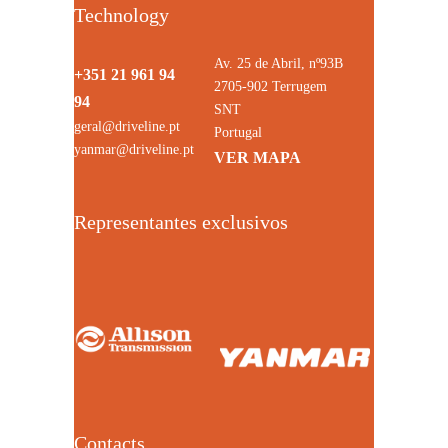
Technology
Av. 25 de Abril, nº93B
+351 21 961 94
2705-902 Terrugem
94
SNT
geral@driveline.pt
Portugal
yanmar@driveline.pt
VER MAPA
Representantes exclusivos
Contacts