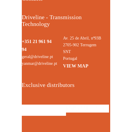
Driveline - Transmission
Technology
Av. 25 de Abril, nº93B
+351 21 961 94
2705-902 Terrugem
94
SNT
geral@driveline.pt
Portugal
yanmar@driveline.pt
VIEW MAP
Exclusive distributors