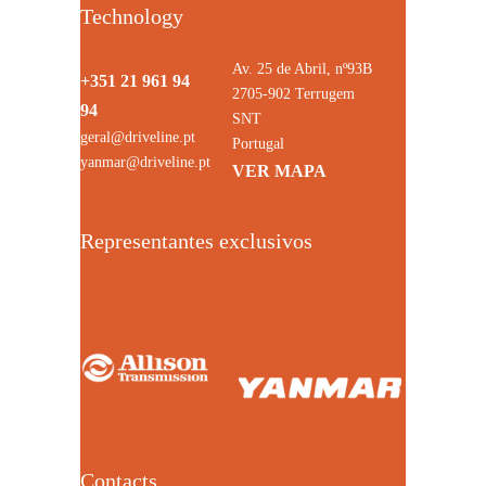
Technology
Av. 25 de Abril, nº93B
+351 21 961 94
2705-902 Terrugem
94
SNT
geral@driveline.pt
Portugal
yanmar@driveline.pt
VER MAPA
Representantes exclusivos
Contacts