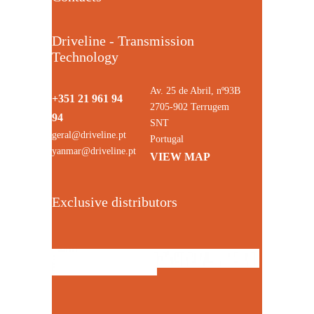
Driveline - Transmission
Technology
Av. 25 de Abril, nº93B
+351 21 961 94
2705-902 Terrugem
94
SNT
geral@driveline.pt
Portugal
yanmar@driveline.pt
VIEW MAP
Exclusive distributors