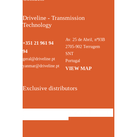
Driveline - Transmission
Technology
Av. 25 de Abril, nº93B
+351 21 961 94
2705-902 Terrugem
94
SNT
geral@driveline.pt
Portugal
yanmar@driveline.pt
VIEW MAP
Exclusive distributors