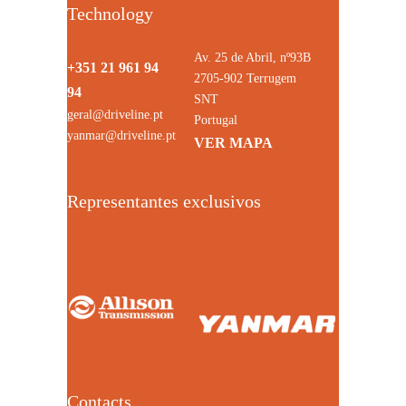
Technology
Av. 25 de Abril, nº93B
+351 21 961 94
2705-902 Terrugem
94
SNT
geral@driveline.pt
Portugal
yanmar@driveline.pt
VER MAPA
Representantes exclusivos
Contacts