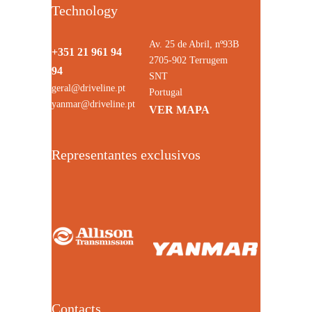
Technology
Av. 25 de Abril, nº93B
+351 21 961 94
2705-902 Terrugem
94
SNT
geral@driveline.pt
Portugal
yanmar@driveline.pt
VER MAPA
Representantes exclusivos
Contacts