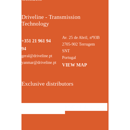
Driveline - Transmission
Technology
Av. 25 de Abril, nº93B
+351 21 961 94
2705-902 Terrugem
94
SNT
geral@driveline.pt
Portugal
yanmar@driveline.pt
VIEW MAP
Exclusive distributors