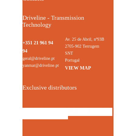
Driveline - Transmission
Technology
Av. 25 de Abril, nº93B
+351 21 961 94
2705-902 Terrugem
94
SNT
geral@driveline.pt
Portugal
yanmar@driveline.pt
VIEW MAP
Exclusive distributors