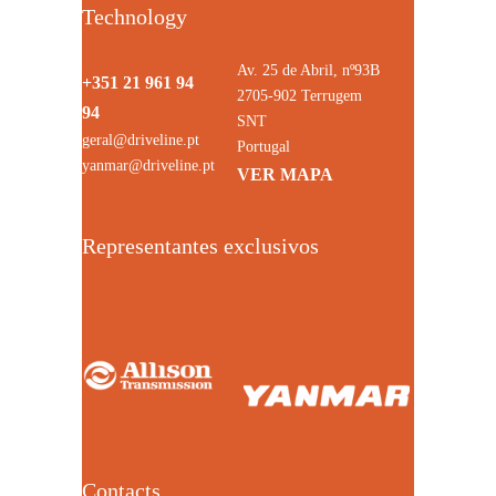
Technology
Av. 25 de Abril, nº93B
+351 21 961 94
2705-902 Terrugem
94
SNT
geral@driveline.pt
Portugal
yanmar@driveline.pt
VER MAPA
Representantes exclusivos
Contacts