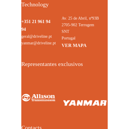
Technology
Av. 25 de Abril, nº93B
+351 21 961 94
2705-902 Terrugem
94
SNT
geral@driveline.pt
Portugal
yanmar@driveline.pt
VER MAPA
Representantes exclusivos
Contacts