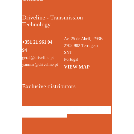
Driveline - Transmission
Technology
Av. 25 de Abril, nº93B
+351 21 961 94
2705-902 Terrugem
94
SNT
geral@driveline.pt
Portugal
yanmar@driveline.pt
VIEW MAP
Exclusive distributors