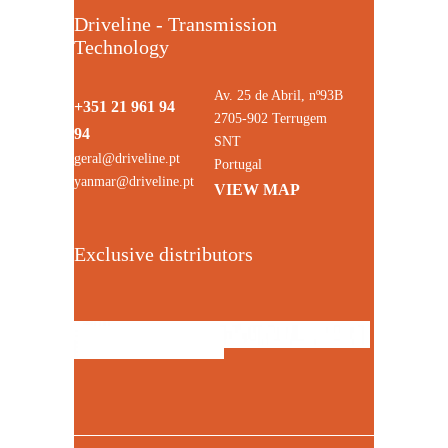
Driveline - Transmission
Technology
Av. 25 de Abril, nº93B
+351 21 961 94
2705-902 Terrugem
94
SNT
geral@driveline.pt
Portugal
yanmar@driveline.pt
VIEW MAP
Exclusive distributors