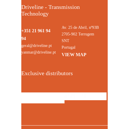
Driveline - Transmission
Technology
Av. 25 de Abril, nº93B
+351 21 961 94
2705-902 Terrugem
94
SNT
geral@driveline.pt
Portugal
yanmar@driveline.pt
VIEW MAP
Exclusive distributors