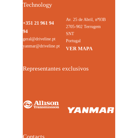
Technology
Av. 25 de Abril, nº93B
+351 21 961 94
2705-902 Terrugem
94
SNT
geral@driveline.pt
Portugal
yanmar@driveline.pt
VER MAPA
Representantes exclusivos
Contacts