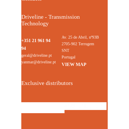
Driveline - Transmission
Technology
Av. 25 de Abril, nº93B
+351 21 961 94
2705-902 Terrugem
94
SNT
geral@driveline.pt
Portugal
yanmar@driveline.pt
VIEW MAP
Exclusive distributors