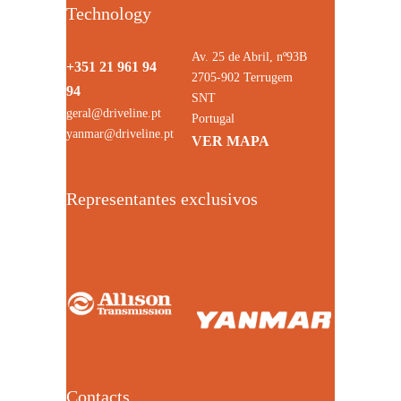
Technology
Av. 25 de Abril, nº93B
+351 21 961 94
2705-902 Terrugem
94
SNT
geral@driveline.pt
Portugal
yanmar@driveline.pt
VER MAPA
Representantes exclusivos
Contacts