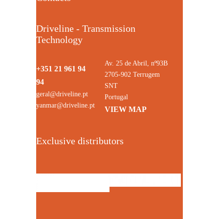
Driveline - Transmission
Technology
Av. 25 de Abril, nº93B
+351 21 961 94
2705-902 Terrugem
94
SNT
geral@driveline.pt
Portugal
yanmar@driveline.pt
VIEW MAP
Exclusive distributors